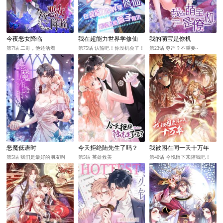
今夜恶女降临
我在超能力世界学修仙
我的萌宝是僚机
第7话 二哥，他还活着
第75话 认输吧！你没机会了！
第23话 尊严？不重要~
恶魔低语时
今天拒绝陆先生了吗？
我被困在同一天十万年
第5话 我们是最好的朋友啊
第5话 英雄救美
第40话 今晚留下来陪我吧！