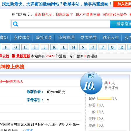
找更新最快、无弹窗的漫画网站？收藏本站，畅享高速漫画！
加入收
热门动画片：
多杀我几次，我就无敌了
我才不是唐三藏
回到古代当皇帝
魔幻
竞技体育
爆笑喜剧
侦探推理
恐怖灵异
耽美人生
少
F
G
H
I
J
K
L
M
N
O
P
Q
R
风云榜
最新更新
本站共有
25427
部漫画，今日更新
0
部漫画
男神撩上热搜
10.
10.
 好一招借刀杀人
共
1
人
参与评分
原著作者：
iCiyuan动漫
超酷
1人
字母索引：
y
好看
0人
一般
0人
无聊
0人
的闷骚直男影帝X浪到飞起的十八线小透明人生第一
差劲
0人
被男神撩上去…
>>更多