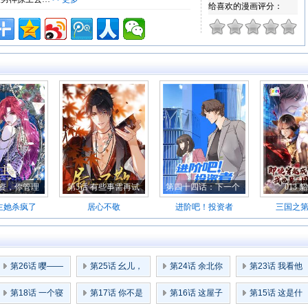
给喜欢的漫画评分：
投资，你管理
第5话 有些事需再试
第四十四话：下一个
013
探一番
主流
主她杀疯了
居心不敬
进阶吧！投资者
三国之
第26话 嘤——
第25话 幺儿，
第24话 余北你
第23话 我看他
老公我错了
你变了
这个狐狸精！
就是个骚受！
第18话 一个寝
第17话 你不是
第16话 这屋子
第15话 这是什