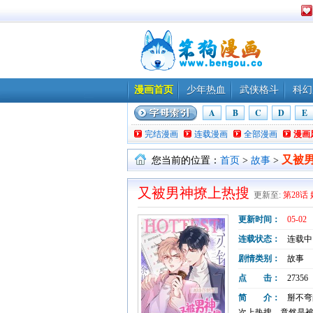
漫画首页
少年热血
武侠格斗
科幻
A
B
C
D
E
完结漫画
连载漫画
全部漫画
漫画
又被
您当前的位置：
首页
>
故事
>
又被男神撩上热搜
更新至:
第28话
更新时间：
05-02
连载状态：
连载中
剧情类别：
故事
点 击：
27356
简 介：
掰不弯
次上热搜，竟然是