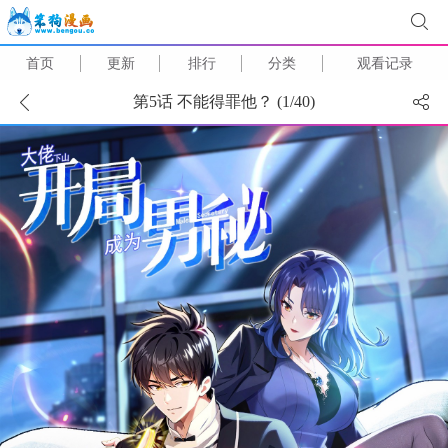
首页
更新
排行
分类
观看记录
第5话 不能得罪他？ (
1
/
40
)