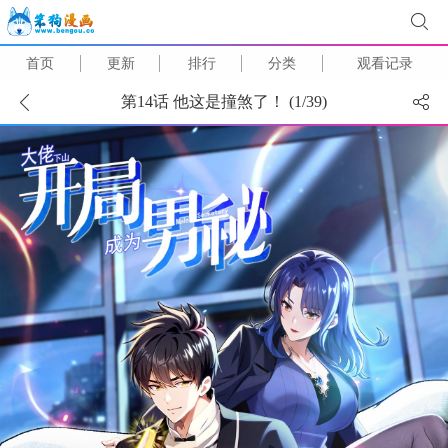
首页
更新
排行
分类
观看记录
第14话 他这是撞煞了！ (
1
/
39
)