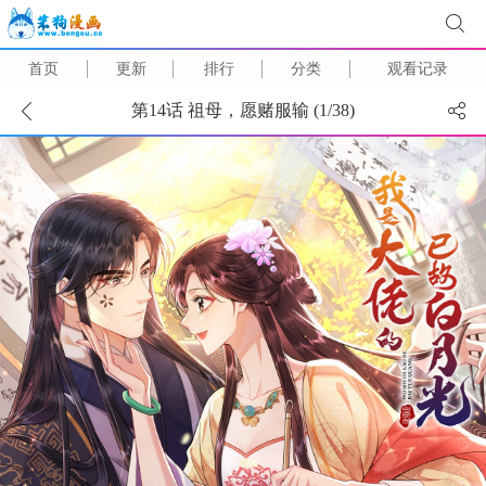
首页
更新
排行
分类
观看记录
第14话 祖母，愿赌服输 (
1
/
38
)