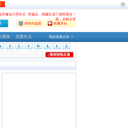
藏
氪丹修仙只苟长生
穿越后，我爆红成了国民闺女！
我，丛林主宰
保存到桌面
收藏本站
女爱情
恋爱生活
我的观看记录
S
T
U
V
W
X
Y
Z
漫画报错反馈