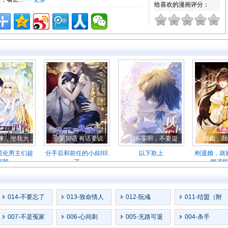
给喜欢的漫画评分：
过来，坐我大
第10话 有话要说
016-零羽，不要走
姐姐，我
腿上
黑化男主们超
分手后和前任的小叔HE
以下欺上
刚退婚，就
宠我
了
拐进
014-不要忘了
013-致命情人
012-阮彧
011-结盟（附
做狗的本分
抽奖活动）
007-不是冤家
006-心间刺
005-无路可退
004-杀手