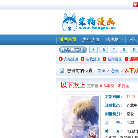
漫画首页
少年热血
武侠格斗
科幻
A
B
C
D
E
完结漫画
连载漫画
全部漫画
漫画
以下
您当前的位置：
首页
>
恋爱
>
以下欺上
更新至:
016-零羽，不要走
更新时间：
12-23
连载状态：
连载中
剧情类别：
恋爱
点 击：
4922
简 介：
“狂飙
温柔强大腹黑美人