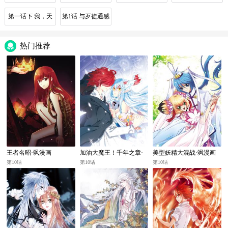
虽远必诛
里！
公！
第一话下 我，天
第1话 与歹徒通感
生怪胎
了！
热门推荐
王者名昭·飒漫画
加油大魔王！千年之章·
美型妖精大混战·飒漫画
飒漫画
第10话
第10话
第10话