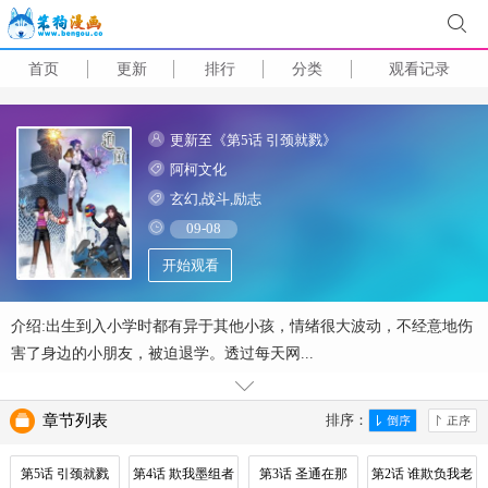
首页
更新
排行
分类
观看记录
更新至《第5话 引颈就戮》
阿柯文化
玄幻,战斗,励志
09-08
开始观看
介绍:出生到入小学时都有异于其他小孩，情绪很大波动，不经意地伤
害了身边的小朋友，被迫退学。透过每天网...
章节列表
排序：
第5话 引颈就戮
第4话 欺我墨组者
第3话 圣通在那
第2话 谁欺负我老